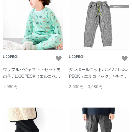
L.COPECK
L.COPECK
ワッフルパジャマ上下セット男
ダンボールニットパンツ / L.CO
の子 / L.COPECK（エルコペッ
PECK（エルコペック）/ 杢グレ
ク）/ グリーン
ー
1,980円
2,530円～3,080円