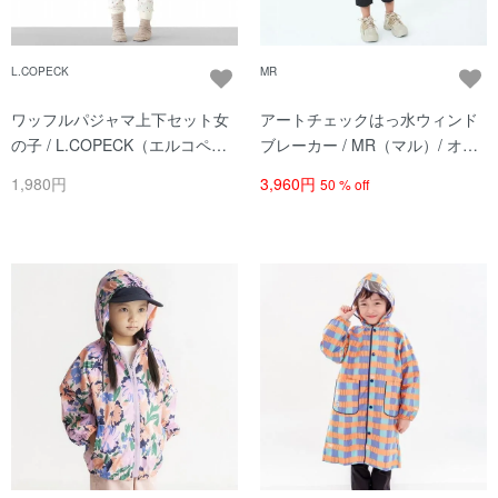
L.COPECK
MR
ワッフルパジャマ上下セット女
アートチェックはっ水ウィンド
の子 / L.COPECK（エルコペッ
ブレーカー / MR（マル）/ オレ
ク）/ オフ白
ンジ系
1,980円
3,960円
50 % off