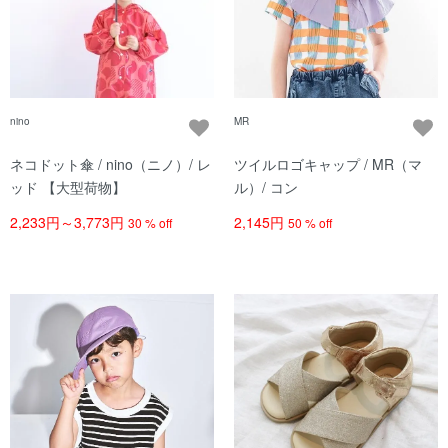
nino
MR
ネコドット傘 / nino（ニノ）/ レ
ツイルロゴキャップ / MR（マ
ッド 【大型荷物】
ル）/ コン
2,233円～3,773円
2,145円
30 % off
50 % off