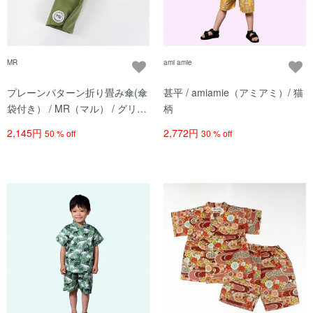
MR
ami amie
プレーンパターン折り畳み傘(傘
甚平 / amiamie（アミアミ）/ 猫
袋付き） / MR（マル） / グリー
柄
ン
2,145円
2,772円
50 % off
30 % off