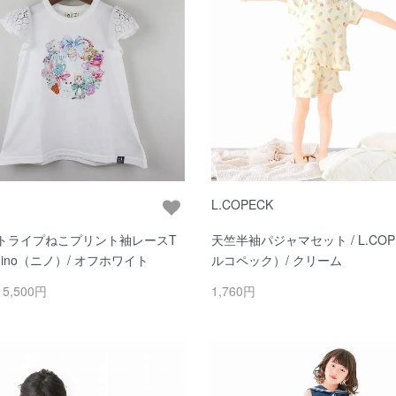
L.COPECK
トライプねこプリント袖レースT
天竺半袖パジャマセット / L.COP
 nino（ニノ）/ オフホワイト
ルコペック）/ クリーム
～5,500円
1,760円