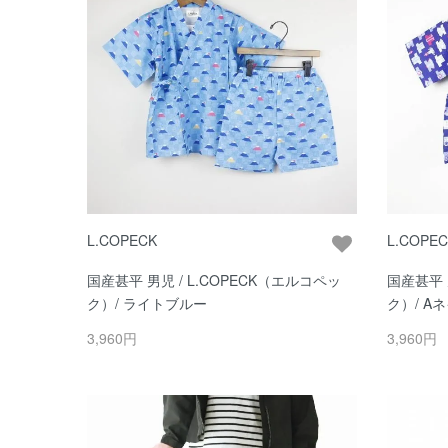
L.COPECK
L.COPE
国産甚平 男児 / L.COPECK（エルコペッ
国産甚平 
ク）/ ライトブルー
ク）/ A
3,960円
3,960円