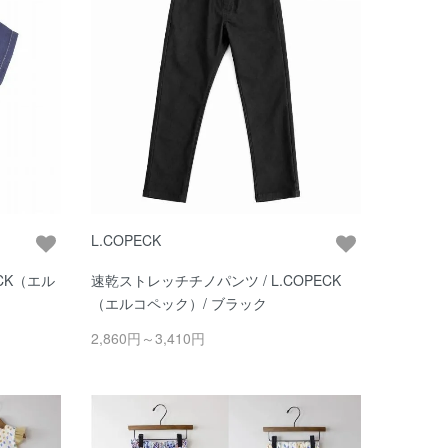
L.COPECK
CK（エル
速乾ストレッチチノパンツ / L.COPECK
（エルコペック）/ ブラック
2,860円～3,410円