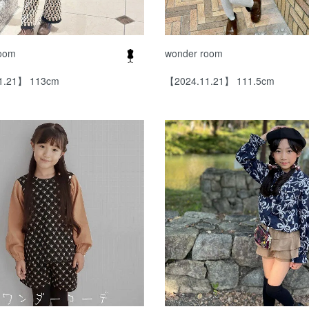
room
wonder room
1.21】 113cm
【2024.11.21】 111.5cm