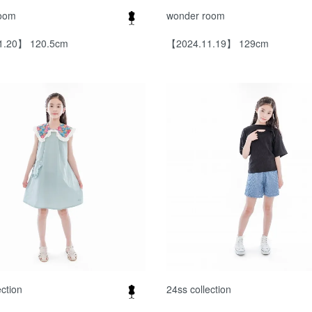
room
wonder room
1.20】 120.5cm
【2024.11.19】 129cm
ection
24ss collection