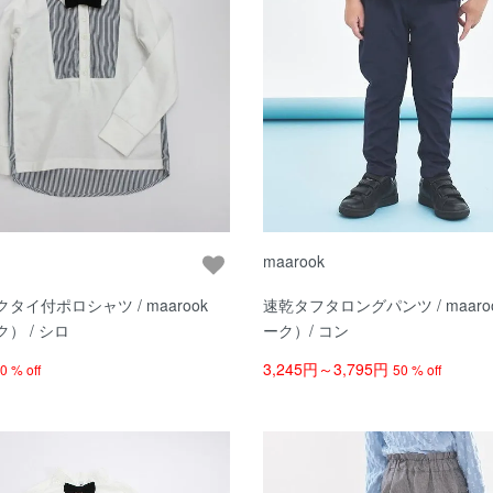
maarook
タイ付ポロシャツ / maarook
速乾タフタロングパンツ / maarook（マル
） / シロ
ーク）/ コン
3,245円～3,795円
0 % off
50 % off