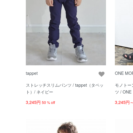
tappet
ONE MO
ストレッチスリムパンツ / tappet（タペッ
モノトー
ト）/ ネイビー
ツ / ON
モアシン
3,245円
3,245円
50 % off