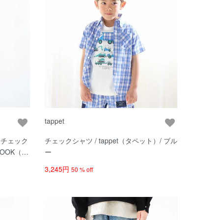
tappet
ンチェック
チェックシャツ / tappet（タペット）/ ブル
AROOK（ワ
ー
3,245円
50 % off