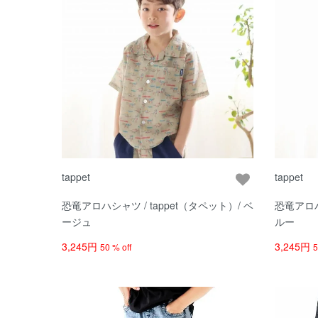
tappet
tappet
恐竜アロハシャツ / tappet（タペット）/ ベ
恐竜アロハ
ージュ
ルー
3,245円
3,245円
50 % off
5