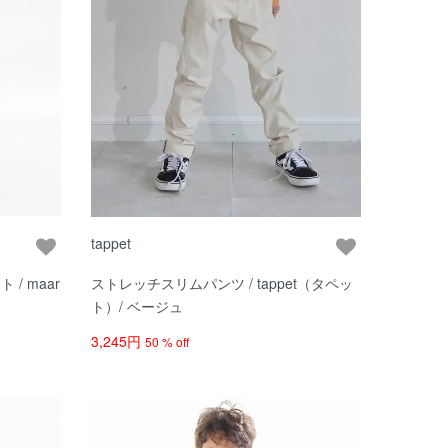
tappet
/ maar
ストレッチスリムパンツ / tappet（タペッ
ト）/ ベージュ
3,245円
50 % off