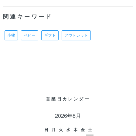
関連キーワード
小物
ベビー
ギフト
アウトレット
営業日カレンダー
2026年8月
日
月
火
水
木
金
土