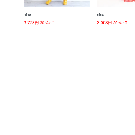
nino
nino
3,773円
3,003円
30 % off
30 % off