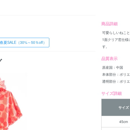
商品詳細
可愛らしいねこと
1面クリア窓仕様に
春夏SALE（30%～50％off）
す。
品質表示
グ
原産国：中国
本体部分：ポリエ
透明部分：ポリエ
サイズ詳細
サイズ
45cm