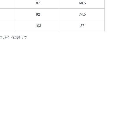
87
68.5
92
74.5
103
87
ズガイドに関して