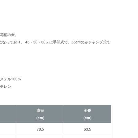
花柄の傘。
なっており、 45・50・60㎝は手開式で、55cmのみジャンプ式で
ステル100％
チレン
直径
全長
(cm)
(cm)
78.5
63.5