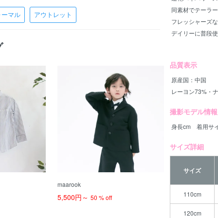
同素材でテーラー
ォーマル
アウトレット
フレッシャーズな
デイリーに普段使
グ
品質表示
原産国：中国
レーヨン73%・
撮影モデル情報
身長cm 着用サイ
サイズ詳細
サイズ
maarook
110cm
5,500円～
50 % off
120cm