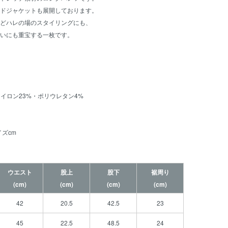
ドジャケットも展開しております。
どハレの場のスタイリングにも、
いにも重宝する一枚です。
ナイロン23%・ポリウレタン4%
ズcm
ウエスト
股上
股下
裾周り
(cm)
(cm)
(cm)
(cm)
42
20.5
42.5
23
45
22.5
48.5
24