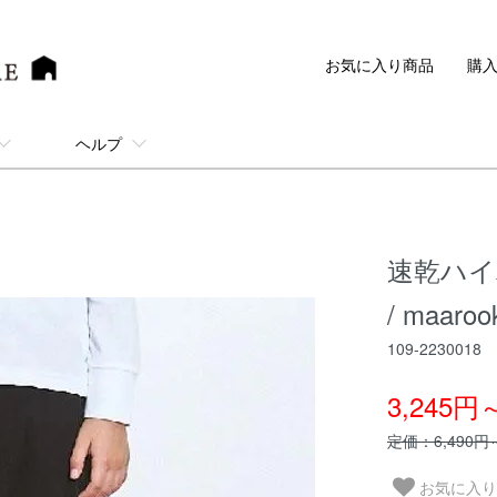
お気に入り商品
購
ヘルプ
速乾ハ
/ maa
109-2230018
3,245円
定価：6,490円
お気に入り