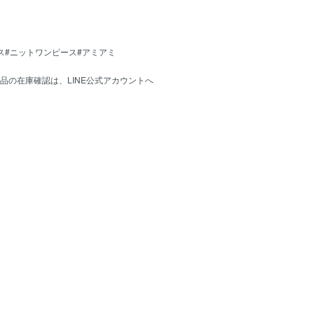
ス#ニットワンピース#アミアミ
品の在庫確認は、
LINE公式アカウント
へ