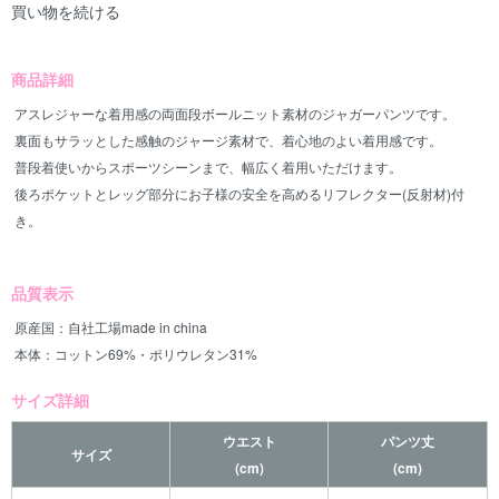
買い物を続ける
商品詳細
アスレジャーな着用感の両面段ボールニット素材のジャガーパンツです。
裏面もサラッとした感触のジャージ素材で、着心地のよい着用感です。
普段着使いからスポーツシーンまで、幅広く着用いただけます。
後ろポケットとレッグ部分にお子様の安全を高めるリフレクター(反射材)付
き。
品質表示
原産国：自社工場made in china
本体：コットン69%・ポリウレタン31%
サイズ詳細
ウエスト
パンツ丈
サイズ
(cm)
(cm)