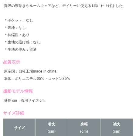
普段の寝巻きやルームウェアなど、デイリーに使える1着に仕上げました。
＊ポケット：なし
＊裏地：なし
＊伸縮性：あり
＊生地の透け感：なし
＊生地の厚み：普通
品質表示
原産国：自社工場made in china
本体：ポリエステル65%・コットン35%
撮影モデル情報
身長 cm 着用サイズ cm
サイズ詳細
着丈
身幅
袖丈
サイズ
(cm)
(cm)
(cm)