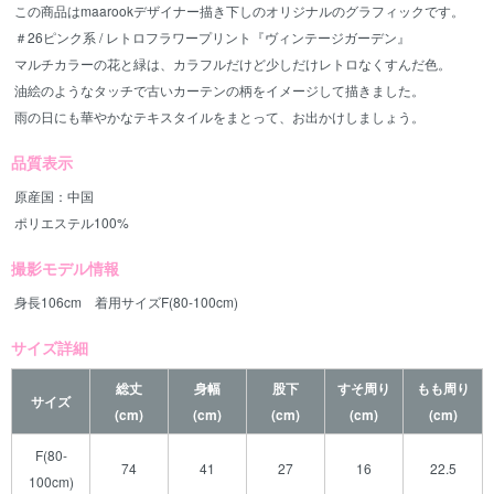
この商品はmaarookデザイナー描き下しのオリジナルのグラフィックです。
＃26ピンク系 / レトロフラワープリント『ヴィンテージガーデン』
マルチカラーの花と緑は、カラフルだけど少しだけレトロなくすんだ色。
油絵のようなタッチで古いカーテンの柄をイメージして描きました。
雨の日にも華やかなテキスタイルをまとって、お出かけしましょう。
品質表示
原産国：中国
ポリエステル100%
撮影モデル情報
身長106cm 着用サイズF(80-100cm)
サイズ詳細
総丈
身幅
股下
すそ周り
もも周り
サイズ
(cm)
(cm)
(cm)
(cm)
(cm)
F(80-
74
41
27
16
22.5
100cm)