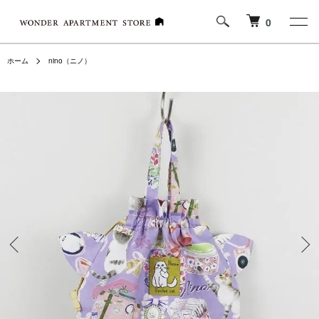
0
ホーム
nino（ニノ）