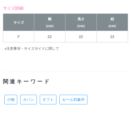
サイズ詳細
幅
高さ
紐
サイズ
(cm)
(cm)
(cm)
F
22
22
23
※注意事項・サイズガイドに関して
関連キーワード
小物
カバン
ギフト
セール対象外