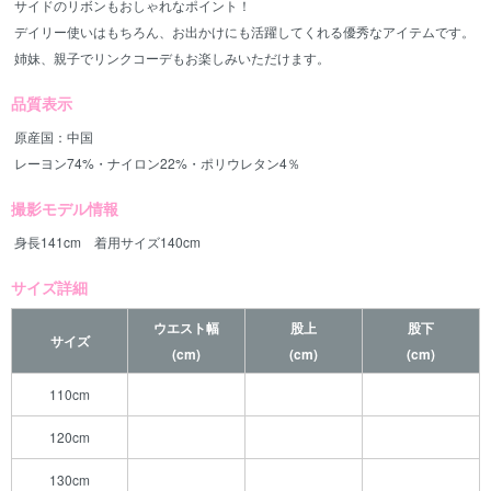
サイドのリボンもおしゃれなポイント！
デイリー使いはもちろん、お出かけにも活躍してくれる優秀なアイテムです。
姉妹、親子でリンクコーデもお楽しみいただけます。
品質表示
原産国：中国
レーヨン74%・ナイロン22%・ポリウレタン4％
撮影モデル情報
身長141cm 着用サイズ140cm
サイズ詳細
ウエスト幅
股上
股下
サイズ
(cm)
(cm)
(cm)
110cm
120cm
130cm