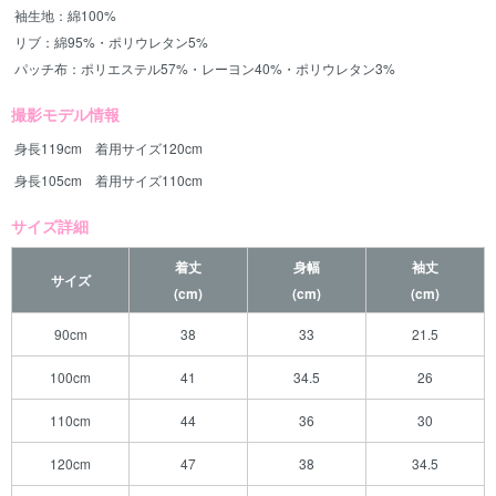
袖生地：綿100%
リブ：綿95%・ポリウレタン5%
パッチ布：ポリエステル57%・レーヨン40%・ポリウレタン3%
撮影モデル情報
身長119cm 着用サイズ120cm
身長105cm 着用サイズ110cm
サイズ詳細
着丈
身幅
袖丈
サイズ
(cm)
(cm)
(cm)
90cm
38
33
21.5
100cm
41
34.5
26
110cm
44
36
30
120cm
47
38
34.5