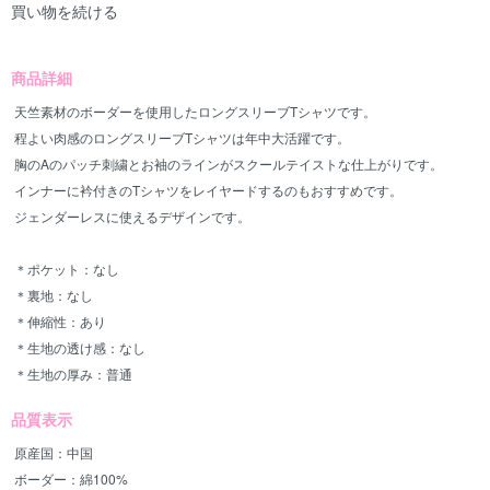
買い物を続ける
商品詳細
天竺素材のボーダーを使用したロングスリーブTシャツです。
程よい肉感のロングスリーブTシャツは年中大活躍です。
胸のAのパッチ刺繍とお袖のラインがスクールテイストな仕上がりです。
インナーに衿付きのTシャツをレイヤードするのもおすすめです。
ジェンダーレスに使えるデザインです。
＊ポケット：なし
＊裏地：なし
＊伸縮性：あり
＊生地の透け感：なし
＊生地の厚み：普通
品質表示
原産国：中国
ボーダー：綿100%