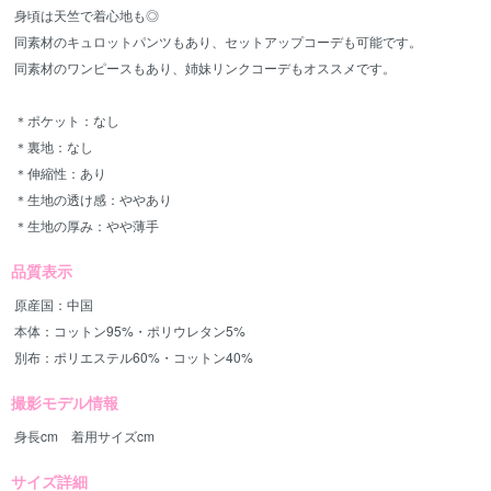
身頃は天竺で着心地も◎
同素材のキュロットパンツもあり、セットアップコーデも可能です。
同素材のワンピースもあり、姉妹リンクコーデもオススメです。
＊ポケット：なし
＊裏地：なし
＊伸縮性：あり
＊生地の透け感：ややあり
＊生地の厚み：やや薄手
品質表示
原産国：中国
本体：コットン95%・ポリウレタン5%
別布：ポリエステル60%・コットン40%
撮影モデル情報
身長cm 着用サイズcm
サイズ詳細