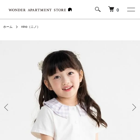
0
ホーム
nino（ニノ）