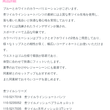
商品詳細
ブルーとホワイトのカラーバリエーションがございます。
杢ツイルラインショートパンツの素材には上質な杢ツイル生地を使用し、
落ち着いた風合いと快適な着心地を実現しております。
サイドには洗練されたラインデザインが施され、
スポーティーで上品な印象です。
カラーバリエーションはブラックとオフホワイトの2色をご用意しており、
様々なトップスとの相性が良く、幅広いコーディネートにお使いいただけま
す。
ウエストはゴム仕様で着脱が容易であり、
体型に合わせて快適にフィットいたします。
夏季のおでかけやレジャーシーンにも最適です。
同素材とのセットアップもおすすめです。
また同素材でおそろいコーデを楽しめます。
杢ツイルシリーズ
110-5217018 杢ツイルラインショートパンツ
110-5235052 杢ツイルメッシュペプラムキュロット
115-5217035 杢ツイル×天竺メッシュロゴTシャツ