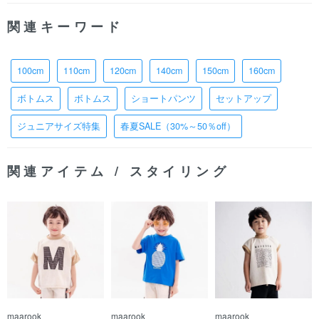
関連キーワード
100cm
110cm
120cm
140cm
150cm
160cm
ボトムス
ボトムス
ショートパンツ
セットアップ
ジュニアサイズ特集
春夏SALE（30%～50％off）
関連アイテム / スタイリング
maarook
maarook
maarook