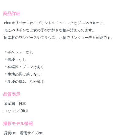
商品詳細
ninoオリジナルねこプリントのチュニックとブルマのセット。
ねこやリボンなど女の子の大好きな柄が詰まってます。
同素材のワンピースやブラウス、小物でリンクコーデも可能です。
＊ポケット：なし
＊裏地：なし
＊伸縮性：ブルマはあり
＊生地の透け感：なし
＊生地の厚み：やや薄手
品質表示
原産国：日本
コットン100％
撮影モデル情報
身長cm 着用サイズcm