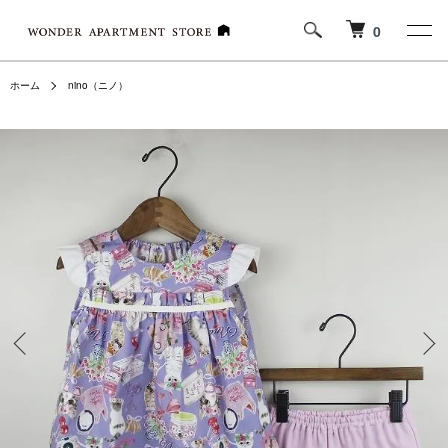
0
ホーム
nino（ニノ）