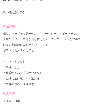
買い物を続ける
商品詳細
優しいパープルカラーのカットワークレースベビースーツ。
天竺のホワイト生地と切り替えたチュニックTシャツとブルマ。
ninoの刺繡のロゴもポイントです！
ギフトにもおすすめです。
＊ポケット：なし
＊裏地：なし
＊伸縮性：パープル部分はなし
＊生地の透け感：やや透ける
＊生地の厚み：やや薄手
品質表示
原産国：日本