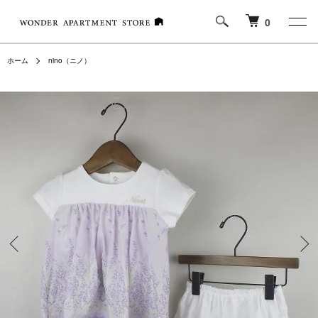
0
ホーム
nino（ニノ）