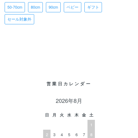
50-70cm
80cm
90cm
ベビー
ギフト
セール対象外
営業日カレンダー
2026年8月
日
月
火
水
木
金
土
1
2
3
4
5
6
7
8