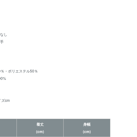
なし
手
0％・ポリエステル50％
0%
ズcm
着丈
身幅
(cm)
(cm)