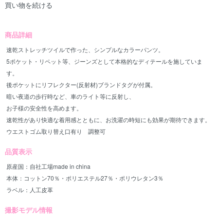
買い物を続ける
商品詳細
速乾ストレッチツイルで作った、シンプルなカラーパンツ。
5ポケット・リペット等、ジーンズとして本格的なディテールを施していま
す。
後ポケットにリフレクター(反射材)ブランドタグが付属。
暗い夜道の歩行時など、車のライト等に反射し、
お子様の安全性を高めます。
速乾性があり快適な着用感とともに、お洗濯の時短にも効果が期待できます。
ウエストゴム取り替え口有り 調整可
品質表示
原産国：自社工場made in china
本体：コットン70％・ポリエステル27％・ポリウレタン3％
ラベル：人工皮革
撮影モデル情報