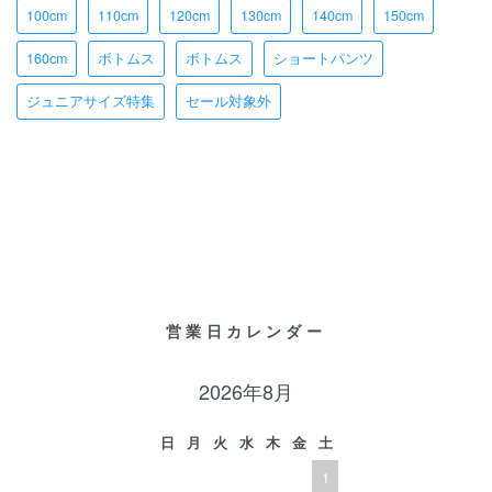
100cm
110cm
120cm
130cm
140cm
150cm
160cm
ボトムス
ボトムス
ショートパンツ
ジュニアサイズ特集
セール対象外
営業日カレンダー
2026年8月
日
月
火
水
木
金
土
1