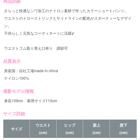
商品詳細
さらっと快適なシワ加工のナイロン素材で作ったカラーショートパンツ。
ウエストのドローストリングとサイドラインの配色がスポーティーなデザイ
ン。
子供らしく元気なコーディネートに活躍♪
ウエストゴム取り替え口有り 調節可
品質表示
原産国：自社工場made in china
ナイロン100%
撮影モデル情報
身長109cm 着用サイズ110cm
サイズ詳細
ウエスト
ヒップ
股上
股下
サイズ
(cm)
(cm)
(cm)
(cm)