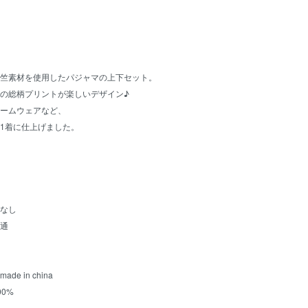
竺素材を使用したパジャマの上下セット。
の総柄プリントが楽しいデザイン♪
ームウェアなど、
1着に仕上げました。
なし
通
e in china
0%