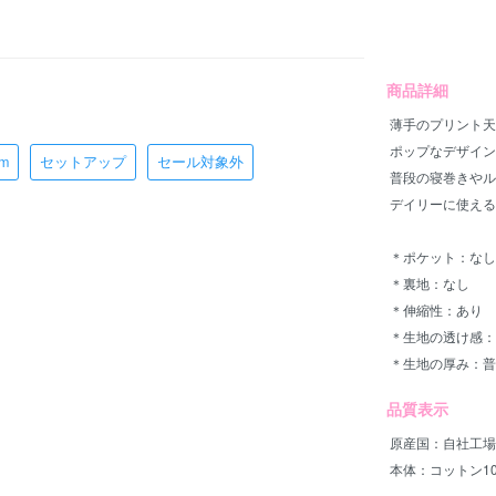
商品詳細
薄手のプリント天
ポップなデザイン
cm
セットアップ
セール対象外
普段の寝巻きやル
デイリーに使える
＊ポケット：なし
＊裏地：なし
＊伸縮性：あり
＊生地の透け感：
＊生地の厚み：普
品質表示
原産国：自社工場mad
本体：コットン10