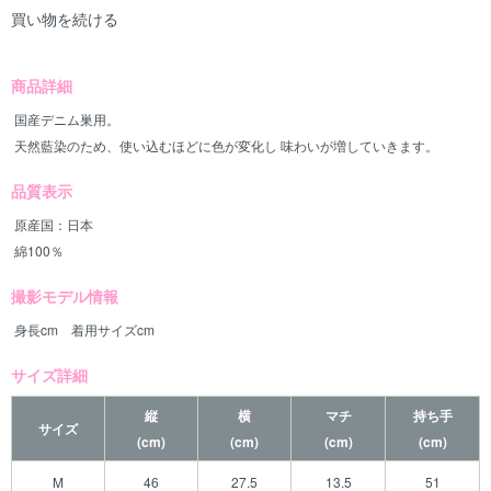
買い物を続ける
商品詳細
国産デニム巣用。
天然藍染のため、使い込むほどに色が変化し 味わいが増していきます。
品質表示
原産国：日本
綿100％
撮影モデル情報
身長cm 着用サイズcm
サイズ詳細
縦
横
マチ
持ち手
サイズ
(cm)
(cm)
(cm)
(cm)
M
46
27.5
13.5
51