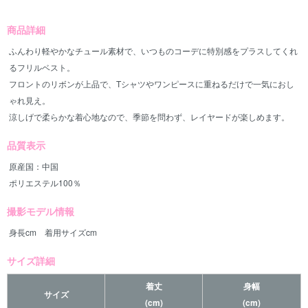
商品詳細
ふんわり軽やかなチュール素材で、いつものコーデに特別感をプラスしてくれ
るフリルベスト。
フロントのリボンが上品で、Tシャツやワンピースに重ねるだけで一気におし
ゃれ見え。
涼しげで柔らかな着心地なので、季節を問わず、レイヤードが楽しめます。
品質表示
原産国：中国
ポリエステル100％
撮影モデル情報
身長cm 着用サイズcm
サイズ詳細
着丈
身幅
サイズ
(cm)
(cm)