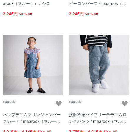
arook（マルーク） / シロ
ビーロンパース / maarook（マ
ルーク）/ パープル系
3,245円
3,245円
50 % off
50 % off
maarook
maarook
ネップデニムマリンジャンパー
接触冷感ハイブリーチデニムロ
スカート / maarook（マルー
ングパンツ / maarook（マルー
ク） / ブルー
ク） / コン
4,015円～4,345円
3,795円～4,015円
50 % off
50 % off