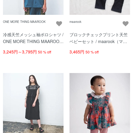
ONE MORE THING MAAROOK
maarook
冷感天竺メッシュ袖ポロシャツ /
ブロックチェックプリント天竺
ONE MORE THING MAAROOK
ベビーセット / maarook（マル
（ワンモアシンクマルーク）/ グ
ーク）/ クロ系
3,245円～3,795円
3,465円
50 % off
50 % off
リーン