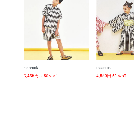
maarook
maarook
3,465円～
4,950円
50 % off
50 % off