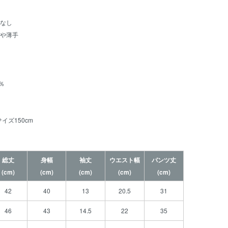
なし
や薄手
％
サイズ150cm
総丈
身幅
袖丈
ウエスト幅
パンツ丈
(cm)
(cm)
(cm)
(cm)
(cm)
42
40
13
20.5
31
46
43
14.5
22
35