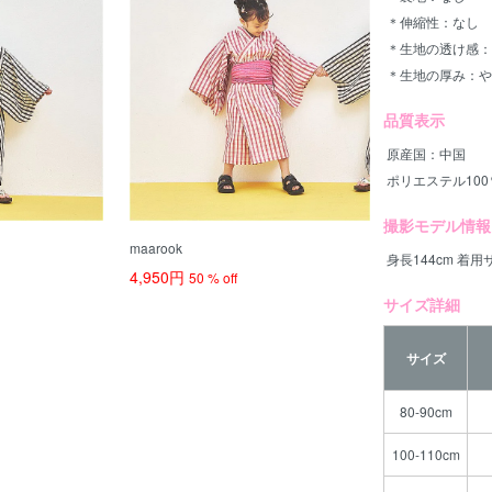
＊伸縮性：なし
＊生地の透け感：
＊生地の厚み：や
品質表示
原産国：中国
ポリエステル100
撮影モデル情報
maarook
身長144cm 着用
4,950円
50 % off
サイズ詳細
サイズ
80-90cm
100-110cm