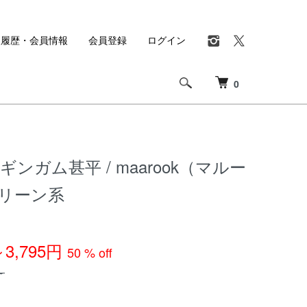
入履歴・会員情報
会員登録
ログイン
0
ンガム甚平 / maarook（マルー
グリーン系
～3,795円
50 % off
～