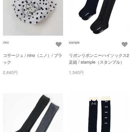
nino
stample
コサージュ / nino（ニノ）/ ブラ
リボンリボンニーハイソックス2
ック
足組 / stample（スタンプル）
2,640円
1,540円