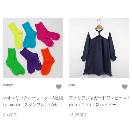
stample
nino
ネオンリブクルーソックス6足組
アメリアジャガードワンピース /
/ stample（スタンプル）/ Aセッ
nino（ニノ）/ 新ネイビー
ト
2,420円
15,950円